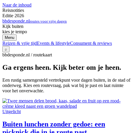
Naar de inhoud
Reisnotities
Editie 2026
bbdesponde.nl
routes voor vrije dagen
Kijk buiten
kies je tempo
Menu
Reizen & vrije tijd
Events & lifestyle
Consument & reviews
⌕
bbdesponde.nl / routekaart
Ga ergens heen. Kijk beter om je heen.
Een rustig samengesteld vertrekpunt voor dagen buiten, in de stad of
onderweg. Kies een routevraag, pak wat bij je past en laat ruimte
voor het onverwachte.
Uitgelicht
Buiten lunchen zonder gedoe: een
picknick die in je route past