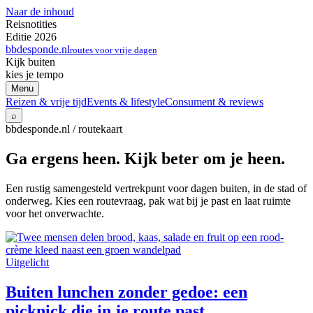
Naar de inhoud
Reisnotities
Editie 2026
bbdesponde.nl
routes voor vrije dagen
Kijk buiten
kies je tempo
Menu
Reizen & vrije tijd
Events & lifestyle
Consument & reviews
⌕
bbdesponde.nl / routekaart
Ga ergens heen. Kijk beter om je heen.
Een rustig samengesteld vertrekpunt voor dagen buiten, in de stad of
onderweg. Kies een routevraag, pak wat bij je past en laat ruimte
voor het onverwachte.
Uitgelicht
Buiten lunchen zonder gedoe: een
picknick die in je route past