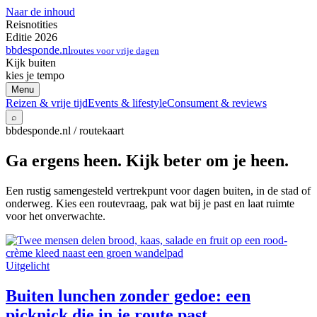
Naar de inhoud
Reisnotities
Editie 2026
bbdesponde.nl
routes voor vrije dagen
Kijk buiten
kies je tempo
Menu
Reizen & vrije tijd
Events & lifestyle
Consument & reviews
⌕
bbdesponde.nl / routekaart
Ga ergens heen. Kijk beter om je heen.
Een rustig samengesteld vertrekpunt voor dagen buiten, in de stad of
onderweg. Kies een routevraag, pak wat bij je past en laat ruimte
voor het onverwachte.
Uitgelicht
Buiten lunchen zonder gedoe: een
picknick die in je route past