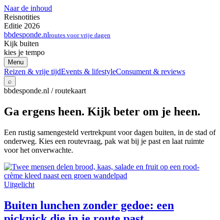
Naar de inhoud
Reisnotities
Editie 2026
bbdesponde.nl
routes voor vrije dagen
Kijk buiten
kies je tempo
Menu
Reizen & vrije tijd
Events & lifestyle
Consument & reviews
⌕
bbdesponde.nl / routekaart
Ga ergens heen. Kijk beter om je heen.
Een rustig samengesteld vertrekpunt voor dagen buiten, in de stad of
onderweg. Kies een routevraag, pak wat bij je past en laat ruimte
voor het onverwachte.
Uitgelicht
Buiten lunchen zonder gedoe: een
picknick die in je route past