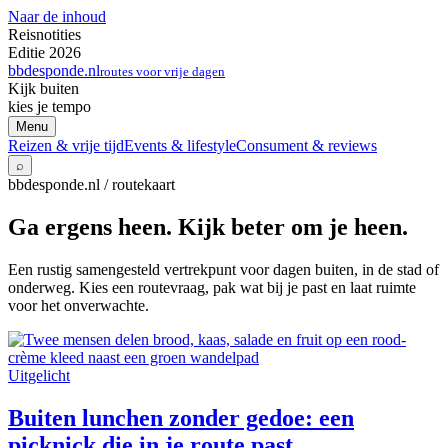
Naar de inhoud
Reisnotities
Editie 2026
bbdesponde.nl
routes voor vrije dagen
Kijk buiten
kies je tempo
Menu
Reizen & vrije tijd
Events & lifestyle
Consument & reviews
⌕
bbdesponde.nl / routekaart
Ga ergens heen. Kijk beter om je heen.
Een rustig samengesteld vertrekpunt voor dagen buiten, in de stad of
onderweg. Kies een routevraag, pak wat bij je past en laat ruimte
voor het onverwachte.
Uitgelicht
Buiten lunchen zonder gedoe: een
picknick die in je route past