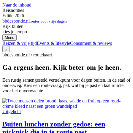
Naar de inhoud
Reisnotities
Editie 2026
bbdesponde.nl
routes voor vrije dagen
Kijk buiten
kies je tempo
Menu
Reizen & vrije tijd
Events & lifestyle
Consument & reviews
⌕
bbdesponde.nl / routekaart
Ga ergens heen. Kijk beter om je heen.
Een rustig samengesteld vertrekpunt voor dagen buiten, in de stad of
onderweg. Kies een routevraag, pak wat bij je past en laat ruimte
voor het onverwachte.
Uitgelicht
Buiten lunchen zonder gedoe: een
picknick die in je route past