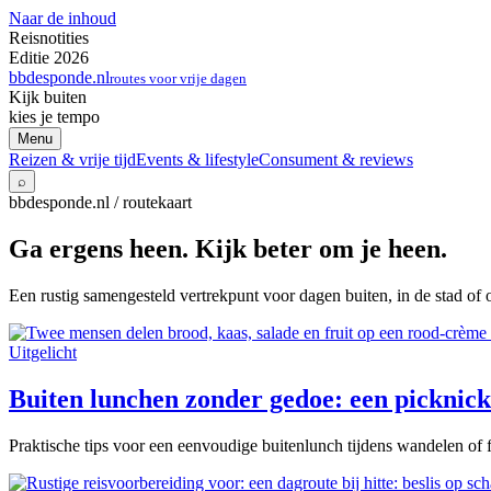
Naar de inhoud
Reisnotities
Editie 2026
bbdesponde.nl
routes voor vrije dagen
Kijk buiten
kies je tempo
Menu
Reizen & vrije tijd
Events & lifestyle
Consument & reviews
⌕
bbdesponde.nl / routekaart
Ga ergens heen. Kijk beter om je heen.
Een rustig samengesteld vertrekpunt voor dagen buiten, in de stad of 
Uitgelicht
Buiten lunchen zonder gedoe: een picknick 
Praktische tips voor een eenvoudige buitenlunch tijdens wandelen of f