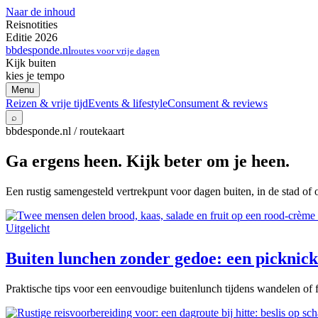
Naar de inhoud
Reisnotities
Editie 2026
bbdesponde.nl
routes voor vrije dagen
Kijk buiten
kies je tempo
Menu
Reizen & vrije tijd
Events & lifestyle
Consument & reviews
⌕
bbdesponde.nl / routekaart
Ga ergens heen. Kijk beter om je heen.
Een rustig samengesteld vertrekpunt voor dagen buiten, in de stad of 
Uitgelicht
Buiten lunchen zonder gedoe: een picknick 
Praktische tips voor een eenvoudige buitenlunch tijdens wandelen of f