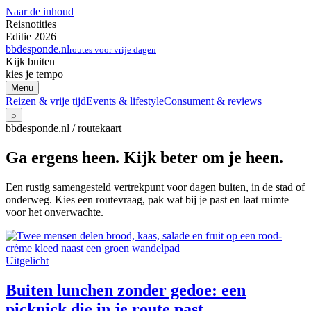
Naar de inhoud
Reisnotities
Editie 2026
bbdesponde.nl
routes voor vrije dagen
Kijk buiten
kies je tempo
Menu
Reizen & vrije tijd
Events & lifestyle
Consument & reviews
⌕
bbdesponde.nl / routekaart
Ga ergens heen. Kijk beter om je heen.
Een rustig samengesteld vertrekpunt voor dagen buiten, in de stad of
onderweg. Kies een routevraag, pak wat bij je past en laat ruimte
voor het onverwachte.
Uitgelicht
Buiten lunchen zonder gedoe: een
picknick die in je route past