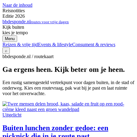
Naar de inhoud
Reisnotities
Editie 2026
bbdesponde.nl
routes voor vrije dagen
Kijk buiten
kies je tempo
Menu
Reizen & vrije tijd
Events & lifestyle
Consument & reviews
⌕
bbdesponde.nl / routekaart
Ga ergens heen. Kijk beter om je heen.
Een rustig samengesteld vertrekpunt voor dagen buiten, in de stad of
onderweg. Kies een routevraag, pak wat bij je past en laat ruimte
voor het onverwachte.
Uitgelicht
Buiten lunchen zonder gedoe: een
picknick die in je route past