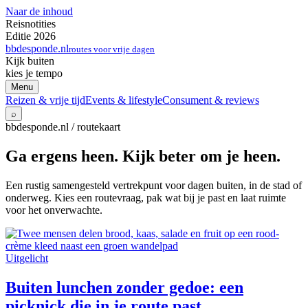
Naar de inhoud
Reisnotities
Editie 2026
bbdesponde.nl
routes voor vrije dagen
Kijk buiten
kies je tempo
Menu
Reizen & vrije tijd
Events & lifestyle
Consument & reviews
⌕
bbdesponde.nl / routekaart
Ga ergens heen. Kijk beter om je heen.
Een rustig samengesteld vertrekpunt voor dagen buiten, in de stad of
onderweg. Kies een routevraag, pak wat bij je past en laat ruimte
voor het onverwachte.
Uitgelicht
Buiten lunchen zonder gedoe: een
picknick die in je route past