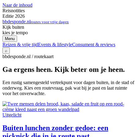
Naar de inhoud
Reisnotities
Editie 2026
bbdesponde.nl
routes voor vrije dagen
Kijk buiten
kies je tempo
Menu
Reizen & vrije tijd
Events & lifestyle
Consument & reviews
⌕
bbdesponde.nl / routekaart
Ga ergens heen. Kijk beter om je heen.
Een rustig samengesteld vertrekpunt voor dagen buiten, in de stad of
onderweg. Kies een routevraag, pak wat bij je past en laat ruimte
voor het onverwachte.
Uitgelicht
Buiten lunchen zonder gedoe: een
picknick die in je route past