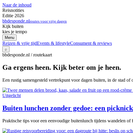
Naar de inhoud
Reisnotities
Editie 2026
bbdesponde.nl
routes voor vrije dagen
Kijk buiten
kies je tempo
Menu
Reizen & vrije tijd
Events & lifestyle
Consument & reviews
⌕
bbdesponde.nl / routekaart
Ga ergens heen. Kijk beter om je heen.
Een rustig samengesteld vertrekpunt voor dagen buiten, in de stad of 
Uitgelicht
Buiten lunchen zonder gedoe: een picknick 
Praktische tips voor een eenvoudige buitenlunch tijdens wandelen of f