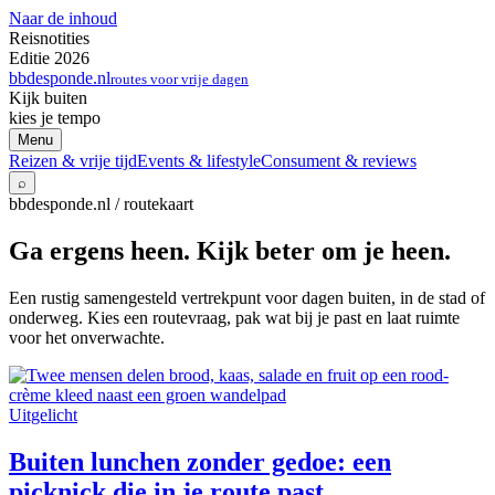
Naar de inhoud
Reisnotities
Editie 2026
bbdesponde.nl
routes voor vrije dagen
Kijk buiten
kies je tempo
Menu
Reizen & vrije tijd
Events & lifestyle
Consument & reviews
⌕
bbdesponde.nl / routekaart
Ga ergens heen. Kijk beter om je heen.
Een rustig samengesteld vertrekpunt voor dagen buiten, in de stad of
onderweg. Kies een routevraag, pak wat bij je past en laat ruimte
voor het onverwachte.
Uitgelicht
Buiten lunchen zonder gedoe: een
picknick die in je route past