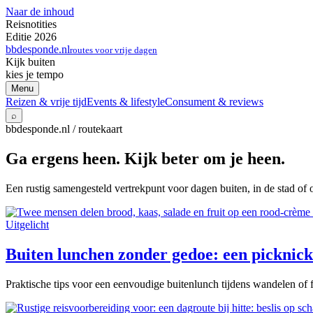
Naar de inhoud
Reisnotities
Editie 2026
bbdesponde.nl
routes voor vrije dagen
Kijk buiten
kies je tempo
Menu
Reizen & vrije tijd
Events & lifestyle
Consument & reviews
⌕
bbdesponde.nl / routekaart
Ga ergens heen. Kijk beter om je heen.
Een rustig samengesteld vertrekpunt voor dagen buiten, in de stad of 
Uitgelicht
Buiten lunchen zonder gedoe: een picknick 
Praktische tips voor een eenvoudige buitenlunch tijdens wandelen of f