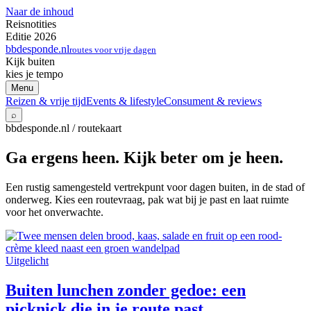
Naar de inhoud
Reisnotities
Editie 2026
bbdesponde.nl
routes voor vrije dagen
Kijk buiten
kies je tempo
Menu
Reizen & vrije tijd
Events & lifestyle
Consument & reviews
⌕
bbdesponde.nl / routekaart
Ga ergens heen. Kijk beter om je heen.
Een rustig samengesteld vertrekpunt voor dagen buiten, in de stad of
onderweg. Kies een routevraag, pak wat bij je past en laat ruimte
voor het onverwachte.
Uitgelicht
Buiten lunchen zonder gedoe: een
picknick die in je route past