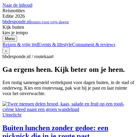
Naar de inhoud
Reisnotities
Editie 2026
bbdesponde.nl
routes voor vrije dagen
Kijk buiten
kies je tempo
Menu
Reizen & vrije tijd
Events & lifestyle
Consument & reviews
⌕
bbdesponde.nl / routekaart
Ga ergens heen. Kijk beter om je heen.
Een rustig samengesteld vertrekpunt voor dagen buiten, in de stad of
onderweg. Kies een routevraag, pak wat bij je past en laat ruimte
voor het onverwachte.
Uitgelicht
Buiten lunchen zonder gedoe: een
picknick die in je route past