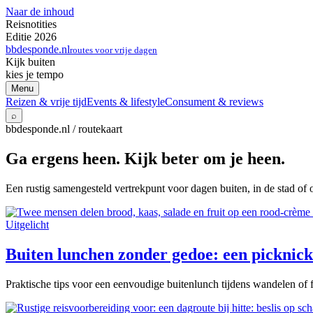
Naar de inhoud
Reisnotities
Editie 2026
bbdesponde.nl
routes voor vrije dagen
Kijk buiten
kies je tempo
Menu
Reizen & vrije tijd
Events & lifestyle
Consument & reviews
⌕
bbdesponde.nl / routekaart
Ga ergens heen. Kijk beter om je heen.
Een rustig samengesteld vertrekpunt voor dagen buiten, in de stad of 
Uitgelicht
Buiten lunchen zonder gedoe: een picknick 
Praktische tips voor een eenvoudige buitenlunch tijdens wandelen of f