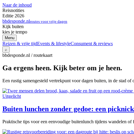
Naar de inhoud
Reisnotities
Editie 2026
bbdesponde.nl
routes voor vrije dagen
Kijk buiten
kies je tempo
Menu
Reizen & vrije tijd
Events & lifestyle
Consument & reviews
⌕
bbdesponde.nl / routekaart
Ga ergens heen. Kijk beter om je heen.
Een rustig samengesteld vertrekpunt voor dagen buiten, in de stad of 
Uitgelicht
Buiten lunchen zonder gedoe: een picknick 
Praktische tips voor een eenvoudige buitenlunch tijdens wandelen of f