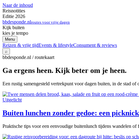
Naar de inhoud
Reisnotities
Editie 2026
bbdesponde.nl
routes voor vrije dagen
Kijk buiten
kies je tempo
Menu
Reizen & vrije tijd
Events & lifestyle
Consument & reviews
⌕
bbdesponde.nl / routekaart
Ga ergens heen. Kijk beter om je heen.
Een rustig samengesteld vertrekpunt voor dagen buiten, in de stad of 
Uitgelicht
Buiten lunchen zonder gedoe: een picknick 
Praktische tips voor een eenvoudige buitenlunch tijdens wandelen of f