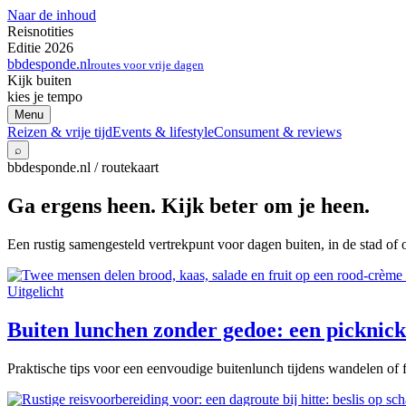
Naar de inhoud
Reisnotities
Editie 2026
bbdesponde.nl
routes voor vrije dagen
Kijk buiten
kies je tempo
Menu
Reizen & vrije tijd
Events & lifestyle
Consument & reviews
⌕
bbdesponde.nl / routekaart
Ga ergens heen. Kijk beter om je heen.
Een rustig samengesteld vertrekpunt voor dagen buiten, in de stad of 
Uitgelicht
Buiten lunchen zonder gedoe: een picknick 
Praktische tips voor een eenvoudige buitenlunch tijdens wandelen of f