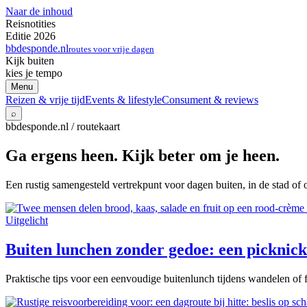
Naar de inhoud
Reisnotities
Editie 2026
bbdesponde.nl
routes voor vrije dagen
Kijk buiten
kies je tempo
Menu
Reizen & vrije tijd
Events & lifestyle
Consument & reviews
⌕
bbdesponde.nl / routekaart
Ga ergens heen. Kijk beter om je heen.
Een rustig samengesteld vertrekpunt voor dagen buiten, in de stad of 
Uitgelicht
Buiten lunchen zonder gedoe: een picknick 
Praktische tips voor een eenvoudige buitenlunch tijdens wandelen of f