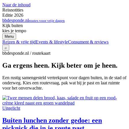
Naar de inhoud
Reisnotities
Editie 2026
bbdesponde.nl
routes voor vrije dagen
Kijk buiten
kies je tempo
Menu
Reizen & vrije tijd
Events & lifestyle
Consument & reviews
⌕
bbdesponde.nl / routekaart
Ga ergens heen. Kijk beter om je heen.
Een rustig samengesteld vertrekpunt voor dagen buiten, in de stad of
onderweg. Kies een routevraag, pak wat bij je past en laat ruimte
voor het onverwachte.
Uitgelicht
Buiten lunchen zonder gedoe: een
picknick die in je route past