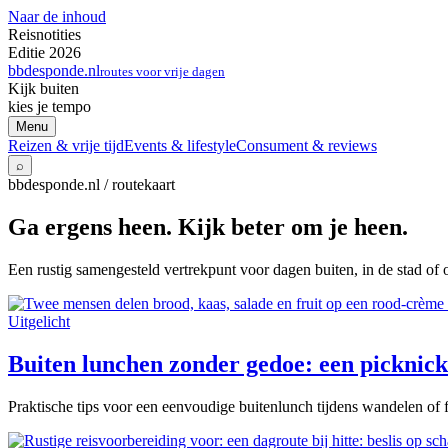
Naar de inhoud
Reisnotities
Editie 2026
bbdesponde.nl
routes voor vrije dagen
Kijk buiten
kies je tempo
Menu
Reizen & vrije tijd
Events & lifestyle
Consument & reviews
⌕
bbdesponde.nl / routekaart
Ga ergens heen. Kijk beter om je heen.
Een rustig samengesteld vertrekpunt voor dagen buiten, in de stad of 
Uitgelicht
Buiten lunchen zonder gedoe: een picknick 
Praktische tips voor een eenvoudige buitenlunch tijdens wandelen of f