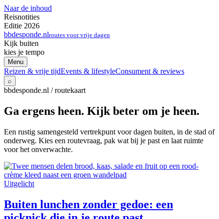
Naar de inhoud
Reisnotities
Editie 2026
bbdesponde.nl
routes voor vrije dagen
Kijk buiten
kies je tempo
Menu
Reizen & vrije tijd
Events & lifestyle
Consument & reviews
⌕
bbdesponde.nl / routekaart
Ga ergens heen. Kijk beter om je heen.
Een rustig samengesteld vertrekpunt voor dagen buiten, in de stad of
onderweg. Kies een routevraag, pak wat bij je past en laat ruimte
voor het onverwachte.
Uitgelicht
Buiten lunchen zonder gedoe: een
picknick die in je route past