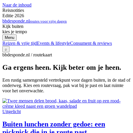
Naar de inhoud
Reisnotities
Editie 2026
bbdesponde.nl
routes voor vrije dagen
Kijk buiten
kies je tempo
Menu
Reizen & vrije tijd
Events & lifestyle
Consument & reviews
⌕
bbdesponde.nl / routekaart
Ga ergens heen. Kijk beter om je heen.
Een rustig samengesteld vertrekpunt voor dagen buiten, in de stad of
onderweg. Kies een routevraag, pak wat bij je past en laat ruimte
voor het onverwachte.
Uitgelicht
Buiten lunchen zonder gedoe: een
picknick die in je route past