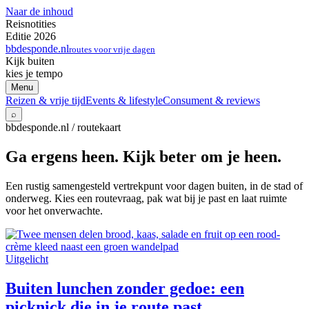
Naar de inhoud
Reisnotities
Editie 2026
bbdesponde.nl
routes voor vrije dagen
Kijk buiten
kies je tempo
Menu
Reizen & vrije tijd
Events & lifestyle
Consument & reviews
⌕
bbdesponde.nl / routekaart
Ga ergens heen. Kijk beter om je heen.
Een rustig samengesteld vertrekpunt voor dagen buiten, in de stad of
onderweg. Kies een routevraag, pak wat bij je past en laat ruimte
voor het onverwachte.
Uitgelicht
Buiten lunchen zonder gedoe: een
picknick die in je route past