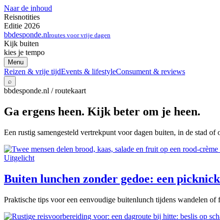
Naar de inhoud
Reisnotities
Editie 2026
bbdesponde.nl
routes voor vrije dagen
Kijk buiten
kies je tempo
Menu
Reizen & vrije tijd
Events & lifestyle
Consument & reviews
⌕
bbdesponde.nl / routekaart
Ga ergens heen. Kijk beter om je heen.
Een rustig samengesteld vertrekpunt voor dagen buiten, in de stad of 
Uitgelicht
Buiten lunchen zonder gedoe: een picknick 
Praktische tips voor een eenvoudige buitenlunch tijdens wandelen of f