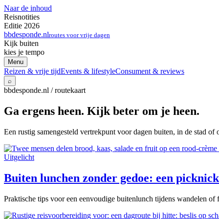
Naar de inhoud
Reisnotities
Editie 2026
bbdesponde.nl
routes voor vrije dagen
Kijk buiten
kies je tempo
Menu
Reizen & vrije tijd
Events & lifestyle
Consument & reviews
⌕
bbdesponde.nl / routekaart
Ga ergens heen. Kijk beter om je heen.
Een rustig samengesteld vertrekpunt voor dagen buiten, in de stad of 
Uitgelicht
Buiten lunchen zonder gedoe: een picknick 
Praktische tips voor een eenvoudige buitenlunch tijdens wandelen of f