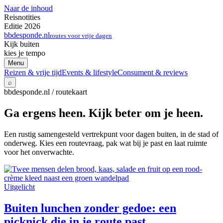
Naar de inhoud
Reisnotities
Editie 2026
bbdesponde.nl
routes voor vrije dagen
Kijk buiten
kies je tempo
Menu
Reizen & vrije tijd
Events & lifestyle
Consument & reviews
⌕
bbdesponde.nl / routekaart
Ga ergens heen. Kijk beter om je heen.
Een rustig samengesteld vertrekpunt voor dagen buiten, in de stad of
onderweg. Kies een routevraag, pak wat bij je past en laat ruimte
voor het onverwachte.
Uitgelicht
Buiten lunchen zonder gedoe: een
picknick die in je route past