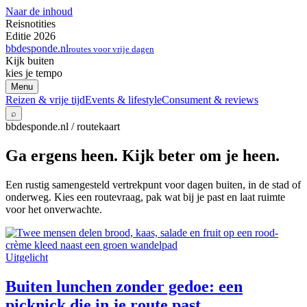
Naar de inhoud
Reisnotities
Editie 2026
bbdesponde.nl
routes voor vrije dagen
Kijk buiten
kies je tempo
Menu
Reizen & vrije tijd
Events & lifestyle
Consument & reviews
⌕
bbdesponde.nl / routekaart
Ga ergens heen. Kijk beter om je heen.
Een rustig samengesteld vertrekpunt voor dagen buiten, in de stad of
onderweg. Kies een routevraag, pak wat bij je past en laat ruimte
voor het onverwachte.
Uitgelicht
Buiten lunchen zonder gedoe: een
picknick die in je route past