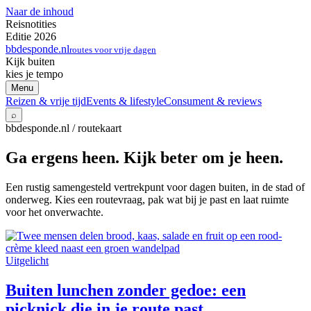
Naar de inhoud
Reisnotities
Editie 2026
bbdesponde.nl
routes voor vrije dagen
Kijk buiten
kies je tempo
Menu
Reizen & vrije tijd
Events & lifestyle
Consument & reviews
⌕
bbdesponde.nl / routekaart
Ga ergens heen. Kijk beter om je heen.
Een rustig samengesteld vertrekpunt voor dagen buiten, in de stad of
onderweg. Kies een routevraag, pak wat bij je past en laat ruimte
voor het onverwachte.
Uitgelicht
Buiten lunchen zonder gedoe: een
picknick die in je route past