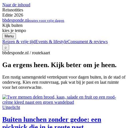
Naar de inhoud
Reisnotities
Editie 2026
bbdesponde.nl
routes voor vrije dagen
Kijk buiten
kies je tempo
Menu
Reizen & vrije tijd
Events & lifestyle
Consument & reviews
⌕
bbdesponde.nl / routekaart
Ga ergens heen. Kijk beter om je heen.
Een rustig samengesteld vertrekpunt voor dagen buiten, in de stad of
onderweg. Kies een routevraag, pak wat bij je past en laat ruimte
voor het onverwachte.
Uitgelicht
Buiten lunchen zonder gedoe: een
picknick die in je route past