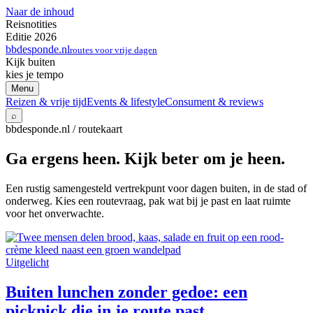
Naar de inhoud
Reisnotities
Editie 2026
bbdesponde.nl
routes voor vrije dagen
Kijk buiten
kies je tempo
Menu
Reizen & vrije tijd
Events & lifestyle
Consument & reviews
⌕
bbdesponde.nl / routekaart
Ga ergens heen. Kijk beter om je heen.
Een rustig samengesteld vertrekpunt voor dagen buiten, in de stad of
onderweg. Kies een routevraag, pak wat bij je past en laat ruimte
voor het onverwachte.
Uitgelicht
Buiten lunchen zonder gedoe: een
picknick die in je route past