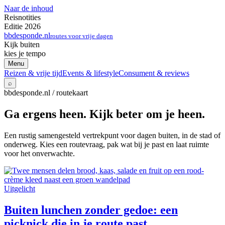
Naar de inhoud
Reisnotities
Editie 2026
bbdesponde.nl
routes voor vrije dagen
Kijk buiten
kies je tempo
Menu
Reizen & vrije tijd
Events & lifestyle
Consument & reviews
⌕
bbdesponde.nl / routekaart
Ga ergens heen. Kijk beter om je heen.
Een rustig samengesteld vertrekpunt voor dagen buiten, in de stad of
onderweg. Kies een routevraag, pak wat bij je past en laat ruimte
voor het onverwachte.
Uitgelicht
Buiten lunchen zonder gedoe: een
picknick die in je route past