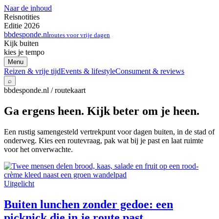
Naar de inhoud
Reisnotities
Editie 2026
bbdesponde.nl
routes voor vrije dagen
Kijk buiten
kies je tempo
Menu
Reizen & vrije tijd
Events & lifestyle
Consument & reviews
⌕
bbdesponde.nl / routekaart
Ga ergens heen. Kijk beter om je heen.
Een rustig samengesteld vertrekpunt voor dagen buiten, in de stad of
onderweg. Kies een routevraag, pak wat bij je past en laat ruimte
voor het onverwachte.
Uitgelicht
Buiten lunchen zonder gedoe: een
picknick die in je route past