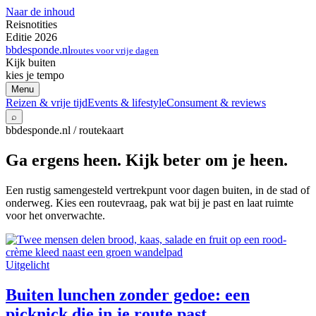
Naar de inhoud
Reisnotities
Editie 2026
bbdesponde.nl
routes voor vrije dagen
Kijk buiten
kies je tempo
Menu
Reizen & vrije tijd
Events & lifestyle
Consument & reviews
⌕
bbdesponde.nl / routekaart
Ga ergens heen. Kijk beter om je heen.
Een rustig samengesteld vertrekpunt voor dagen buiten, in de stad of
onderweg. Kies een routevraag, pak wat bij je past en laat ruimte
voor het onverwachte.
Uitgelicht
Buiten lunchen zonder gedoe: een
picknick die in je route past