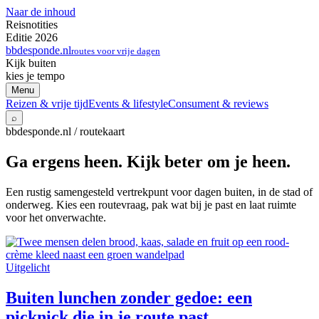
Naar de inhoud
Reisnotities
Editie 2026
bbdesponde.nl
routes voor vrije dagen
Kijk buiten
kies je tempo
Menu
Reizen & vrije tijd
Events & lifestyle
Consument & reviews
⌕
bbdesponde.nl / routekaart
Ga ergens heen. Kijk beter om je heen.
Een rustig samengesteld vertrekpunt voor dagen buiten, in de stad of
onderweg. Kies een routevraag, pak wat bij je past en laat ruimte
voor het onverwachte.
Uitgelicht
Buiten lunchen zonder gedoe: een
picknick die in je route past