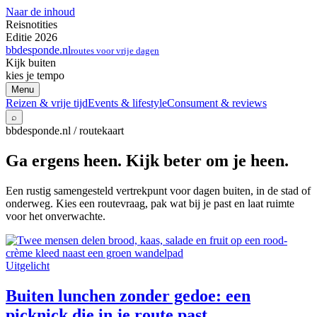
Naar de inhoud
Reisnotities
Editie 2026
bbdesponde.nl
routes voor vrije dagen
Kijk buiten
kies je tempo
Menu
Reizen & vrije tijd
Events & lifestyle
Consument & reviews
⌕
bbdesponde.nl / routekaart
Ga ergens heen. Kijk beter om je heen.
Een rustig samengesteld vertrekpunt voor dagen buiten, in de stad of
onderweg. Kies een routevraag, pak wat bij je past en laat ruimte
voor het onverwachte.
Uitgelicht
Buiten lunchen zonder gedoe: een
picknick die in je route past