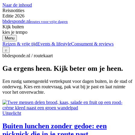
Naar de inhoud
Reisnotities
Editie 2026
bbdesponde.nl
routes voor vrije dagen
Kijk buiten
kies je tempo
Menu
Reizen & vrije tijd
Events & lifestyle
Consument & reviews
⌕
bbdesponde.nl / routekaart
Ga ergens heen. Kijk beter om je heen.
Een rustig samengesteld vertrekpunt voor dagen buiten, in de stad of
onderweg. Kies een routevraag, pak wat bij je past en laat ruimte
voor het onverwachte.
Uitgelicht
Buiten lunchen zonder gedoe: een
picknick die in je route past