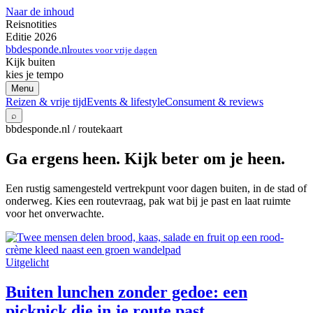
Naar de inhoud
Reisnotities
Editie 2026
bbdesponde.nl
routes voor vrije dagen
Kijk buiten
kies je tempo
Menu
Reizen & vrije tijd
Events & lifestyle
Consument & reviews
⌕
bbdesponde.nl / routekaart
Ga ergens heen. Kijk beter om je heen.
Een rustig samengesteld vertrekpunt voor dagen buiten, in de stad of
onderweg. Kies een routevraag, pak wat bij je past en laat ruimte
voor het onverwachte.
Uitgelicht
Buiten lunchen zonder gedoe: een
picknick die in je route past