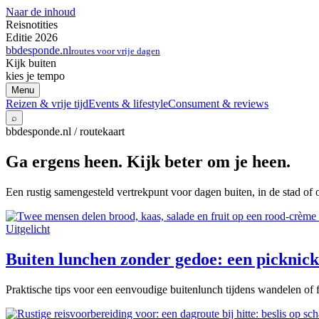
Naar de inhoud
Reisnotities
Editie 2026
bbdesponde.nl
routes voor vrije dagen
Kijk buiten
kies je tempo
Menu
Reizen & vrije tijd
Events & lifestyle
Consument & reviews
⌕
bbdesponde.nl / routekaart
Ga ergens heen. Kijk beter om je heen.
Een rustig samengesteld vertrekpunt voor dagen buiten, in de stad of 
Uitgelicht
Buiten lunchen zonder gedoe: een picknick 
Praktische tips voor een eenvoudige buitenlunch tijdens wandelen of f