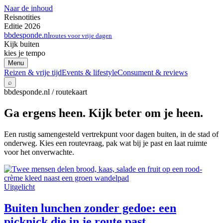
Naar de inhoud
Reisnotities
Editie 2026
bbdesponde.nl
routes voor vrije dagen
Kijk buiten
kies je tempo
Menu
Reizen & vrije tijd
Events & lifestyle
Consument & reviews
⌕
bbdesponde.nl / routekaart
Ga ergens heen. Kijk beter om je heen.
Een rustig samengesteld vertrekpunt voor dagen buiten, in de stad of
onderweg. Kies een routevraag, pak wat bij je past en laat ruimte
voor het onverwachte.
Uitgelicht
Buiten lunchen zonder gedoe: een
picknick die in je route past