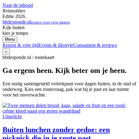
Naar de inhoud
Reisnotities
Editie 2026
bbdesponde.nl
routes voor vrije dagen
Kijk buiten
kies je tempo
Menu
Reizen & vrije tijd
Events & lifestyle
Consument & reviews
⌕
bbdesponde.nl / routekaart
Ga ergens heen. Kijk beter om je heen.
Een rustig samengesteld vertrekpunt voor dagen buiten, in de stad of
onderweg. Kies een routevraag, pak wat bij je past en laat ruimte
voor het onverwachte.
Uitgelicht
Buiten lunchen zonder gedoe: een
picknick die in je route past