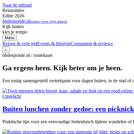
Naar de inhoud
Reisnotities
Editie 2026
bbdesponde.nl
routes voor vrije dagen
Kijk buiten
kies je tempo
Menu
Reizen & vrije tijd
Events & lifestyle
Consument & reviews
⌕
bbdesponde.nl / routekaart
Ga ergens heen. Kijk beter om je heen.
Een rustig samengesteld vertrekpunt voor dagen buiten, in de stad of 
Uitgelicht
Buiten lunchen zonder gedoe: een picknick 
Praktische tips voor een eenvoudige buitenlunch tijdens wandelen of f