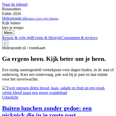
Naar de inhoud
Reisnotities
Editie 2026
bbdesponde.nl
routes voor vrije dagen
Kijk buiten
kies je tempo
Menu
Reizen & vrije tijd
Events & lifestyle
Consument & reviews
⌕
bbdesponde.nl / routekaart
Ga ergens heen. Kijk beter om je heen.
Een rustig samengesteld vertrekpunt voor dagen buiten, in de stad of
onderweg. Kies een routevraag, pak wat bij je past en laat ruimte
voor het onverwachte.
Uitgelicht
Buiten lunchen zonder gedoe: een
picknick die in je route past