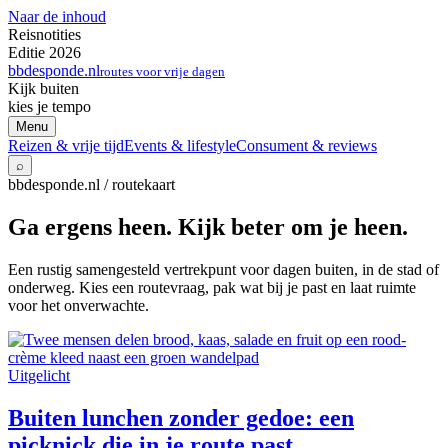
Naar de inhoud
Reisnotities
Editie 2026
bbdesponde.nl
routes voor vrije dagen
Kijk buiten
kies je tempo
Menu
Reizen & vrije tijd
Events & lifestyle
Consument & reviews
⌕
bbdesponde.nl / routekaart
Ga ergens heen. Kijk beter om je heen.
Een rustig samengesteld vertrekpunt voor dagen buiten, in de stad of
onderweg. Kies een routevraag, pak wat bij je past en laat ruimte
voor het onverwachte.
Uitgelicht
Buiten lunchen zonder gedoe: een
picknick die in je route past