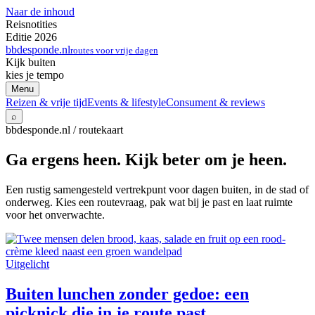
Naar de inhoud
Reisnotities
Editie 2026
bbdesponde.nl
routes voor vrije dagen
Kijk buiten
kies je tempo
Menu
Reizen & vrije tijd
Events & lifestyle
Consument & reviews
⌕
bbdesponde.nl / routekaart
Ga ergens heen. Kijk beter om je heen.
Een rustig samengesteld vertrekpunt voor dagen buiten, in de stad of
onderweg. Kies een routevraag, pak wat bij je past en laat ruimte
voor het onverwachte.
Uitgelicht
Buiten lunchen zonder gedoe: een
picknick die in je route past