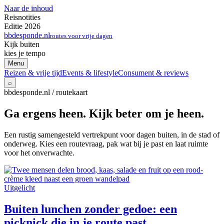
Naar de inhoud
Reisnotities
Editie 2026
bbdesponde.nl
routes voor vrije dagen
Kijk buiten
kies je tempo
Menu
Reizen & vrije tijd
Events & lifestyle
Consument & reviews
⌕
bbdesponde.nl / routekaart
Ga ergens heen. Kijk beter om je heen.
Een rustig samengesteld vertrekpunt voor dagen buiten, in de stad of
onderweg. Kies een routevraag, pak wat bij je past en laat ruimte
voor het onverwachte.
Uitgelicht
Buiten lunchen zonder gedoe: een
picknick die in je route past