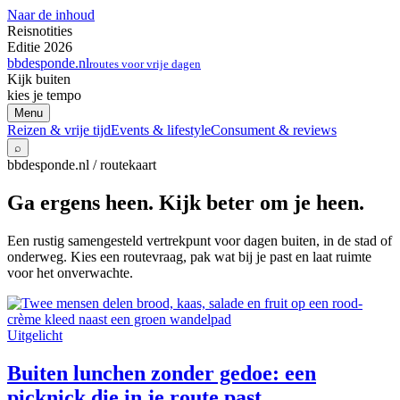
Naar de inhoud
Reisnotities
Editie 2026
bbdesponde.nl
routes voor vrije dagen
Kijk buiten
kies je tempo
Menu
Reizen & vrije tijd
Events & lifestyle
Consument & reviews
⌕
bbdesponde.nl / routekaart
Ga ergens heen. Kijk beter om je heen.
Een rustig samengesteld vertrekpunt voor dagen buiten, in de stad of
onderweg. Kies een routevraag, pak wat bij je past en laat ruimte
voor het onverwachte.
Uitgelicht
Buiten lunchen zonder gedoe: een
picknick die in je route past